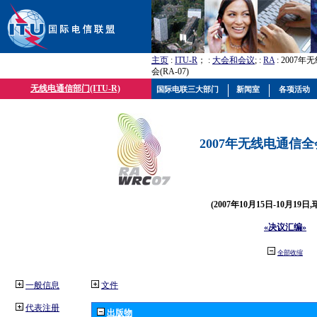
主页
:
ITU-R
； :
大会和会议
; :
RA
: 2007
会(RA-07)
无线电通信部门(ITU-R)
国际电联三大部门
新闻室
各项活动
2007年无线电通信全会(
(2007年10月15日-10月19日
«决议汇编»
全部收缩
一般信息
文件
代表注册
出版物