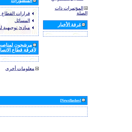
المنشورات
المؤتمرات ذات
الصلة
قرارات القطاع ‏ITU-R
المسائل
غرفة الأخبار
مبادئ توجيهية ل
مرشحون لمناصب 
لأفرقة قطاع الاتصال
معلومات أخرى
[Newsflashes]