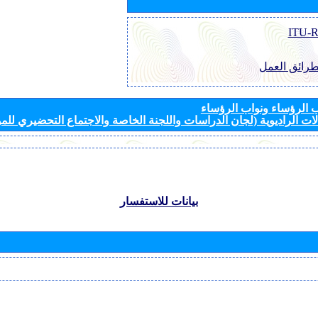
طرائق العمل
الرؤساء ونواب الرؤساء
ات الراديوية (لجان الدراسات واللجنة الخاصة والاجتماع التحضيري للمؤ
بيانات للاستفسار