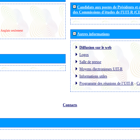
Candidats aux postes de Présidents et 
des Commissions d'études de l'UIT-R (C
Anglais seulement
Autres informations
Diffusion sur le web
Logos
Salle de presse
Moyens électroniques UIT-R
Informations utiles
Programme des réunions de l´UIT-R
-
Ca
Contacts