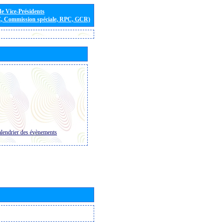
de Vice-Présidents
E, Commission spéciale, RPC, GCR)
lendrier des évènements