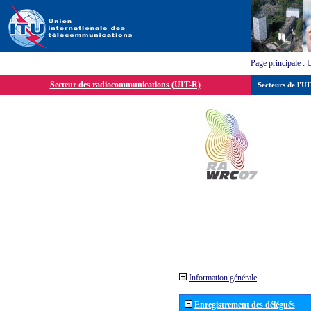
Page principale
:
Secteur des radiocommunications (UIT-R)
Secteurs de l'U
Information générale
Enregistrement des délégués