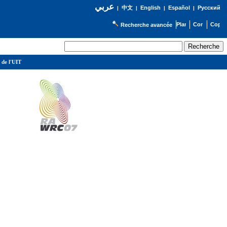
عربي
English
Español
Русский
|
中文
|
|
|
Recherche avancée
 de l'UIT