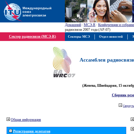
Домашний
:
МСЭ-R
:
Конференции и собрани
радиосвязи 2007 года (АР-07)
Сектор радиосвязи (МСЭ-R)
Секторы МСЭ
Отдел новостей
М
Ассамблея радиосвязи 
(Женева, Швейцария, 15 октября
Сборник рез
Свернуть
Общая информация
Регистрация делегатов