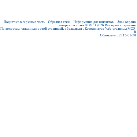
Подняться в верхнюю часть
-
Обратная связь
-
Информация для контактов
-
Знак охраны
авторского права © МСЭ 2026
Все права сохранены
По вопросам, связанным с этой страницей, обращаться :
Координатор Web-страницы МСЭ-
R
Обновлено : 2013-01-30