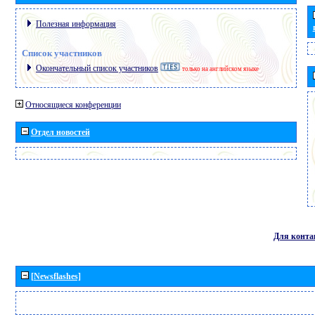
Полезная информация
Список участников
Окончательный список участников
только на английском языке
Относящиеся конференции
Отдел новостей
Для конта
[Newsflashes]