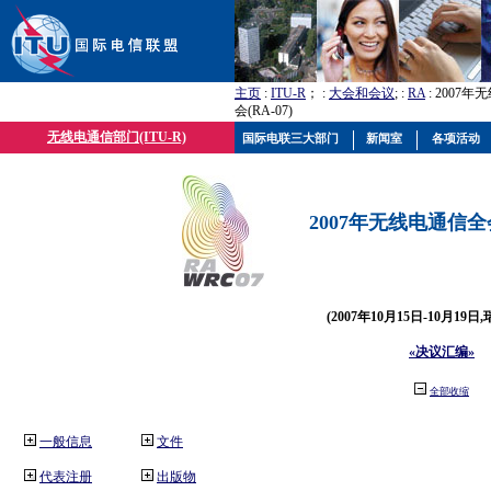
主页
:
ITU-R
； :
大会和会议
; :
RA
: 2007
会(RA-07)
无线电通信部门(ITU-R)
国际电联三大部门
新闻室
各项活动
2007年无线电通信全会(
(2007年10月15日-10月19日
«决议汇编»
全部收缩
一般信息
文件
代表注册
出版物