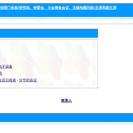
信部门各组(研究组、特委会、大会筹备会议、无线电顾问组)主席和副主席
R 电子设备
息
R 会议日程表
-
分节的会议
联系人