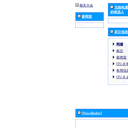
相关大会
无线电通
的候选人
新闻室
其它信息
网播
标志
新闻室
ITU-
有用信
ITU-
[Newsflashes]