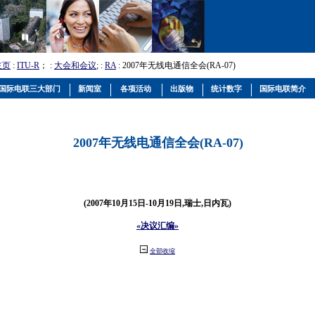
主页
:
ITU-R
； :
大会和会议
; :
RA
: 2007年无线电通信全会(RA-07)
国际电联三大部门
新闻室
各项活动
出版物
统计数字
国际电联简介
2007年无线电通信全会(RA-07)
(2007年10月15日-10月19日,瑞士,日内瓦)
«决议汇编»
全部收缩