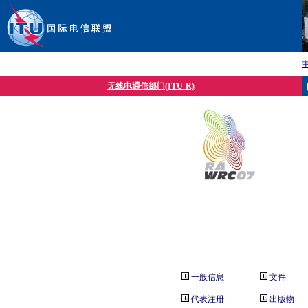
无线电通信部门(ITU-R)
一般信息
文件
代表注册
出版物