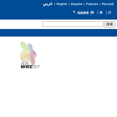
عربي
English
Español
Français
Русский
|
|
|
|
高级搜索