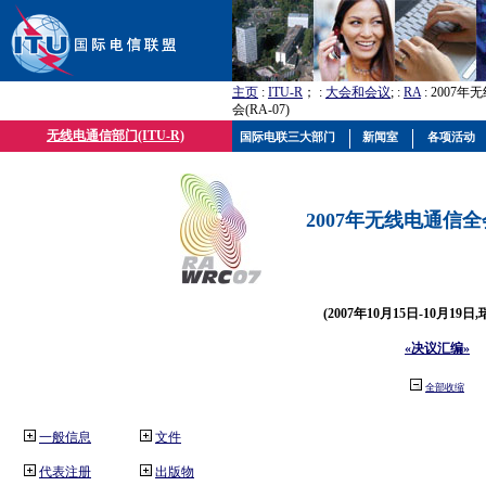
主页
:
ITU-R
； :
大会和会议
; :
RA
: 2007
会(RA-07)
无线电通信部门(ITU-R)
国际电联三大部门
新闻室
各项活动
2007年无线电通信全会(
(2007年10月15日-10月19日
«决议汇编»
全部收缩
一般信息
文件
代表注册
出版物