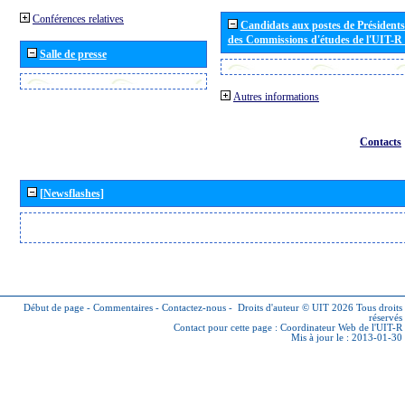
Conférences relatives
Candidats aux postes de Présidents 
des Commissions d'études de l'UIT-R
Salle de presse
Autres informations
Contacts
[Newsflashes]
Début de page
-
Commentaires
-
Contactez-nous
-
Droits d'auteur © UIT 2026
Tous droits
réservés
Contact pour cette page :
Coordinateur Web de l'UIT-R
Mis à jour le : 2013-01-30