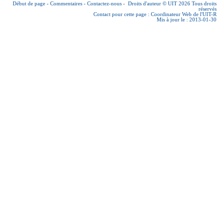
Début de page
-
Commentaires
-
Contactez-nous
-
Droits d'auteur © UIT 2026
Tous droits
réservés
Contact pour cette page :
Coordinateur Web de l'UIT-R
Mis à jour le : 2013-01-30