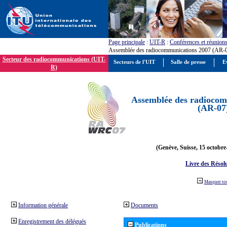
Page principale
:
UIT-R
:
Conférences et réunion
Assemblée des radiocommunications 2007 (AR-
Secteur des radiocommunications (UIT-
Secteurs de l'UIT
Salle de presse
E
R)
Assemblée des radiocom
(AR-07
(Genève, Suisse, 15 octobre
Livre des Résol
Masquer to
Information générale
Documents
Enregistrement des délégués
Publications