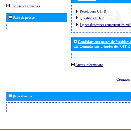
Conférences relatives
Résolutions UIT-R
Salle de presse
Questions UIT-R
Lignes directrices concernant les mét
Candidats aux postes de Présidents 
des Commissions d'études de l'UIT-R
Autres informations
Contacts
[Newsflashes]