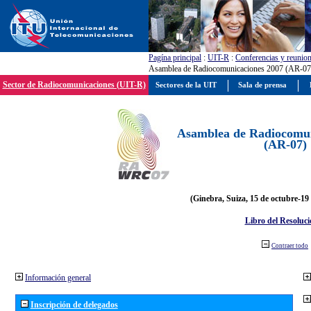
Pagína principal
:
UIT-R
:
Conferencias y reunio
Asamblea de Radiocomunicaciones 2007 (AR-07
Sector de Radiocomunicaciones (UIT-R)
Sectores de la UIT
Sala de prensa
Asamblea de Radiocomun
(AR-07)
(Ginebra, Suiza, 15 de octubre-19
Libro del Resoluci
Contraer todo
Información general
Inscripción de delegados