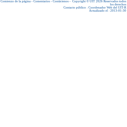
Comienzo de la página
-
Comentarios
-
Contáctenos
-
Copyright © UIT 2026
Reservados todos
los derechos
Contacto público :
Coordenador Web del UIT-R
Actualizado el : 2013-01-30