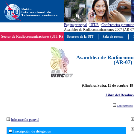
Pagína principal
:
UIT-R
:
Conferencias y reunio
Asamblea de Radiocomunicaciones 2007 (AR-07
Sector de Radiocomunicaciones (UIT-R)
Sectores de la UIT
Sala de prensa
Asamblea de Radiocomun
(AR-07)
(Ginebra, Suiza, 15 de octubre-19
Libro del Resoluci
Contraer todo
Información general
Inscripción de delegados