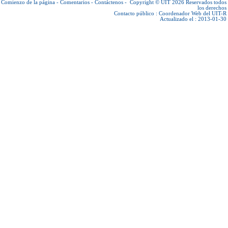
Comienzo de la página
-
Comentarios
-
Contáctenos
-
Copyright © UIT 2026
Reservados todos
los derechos
Contacto público :
Coordenador Web del UIT-R
Actualizado el : 2013-01-30