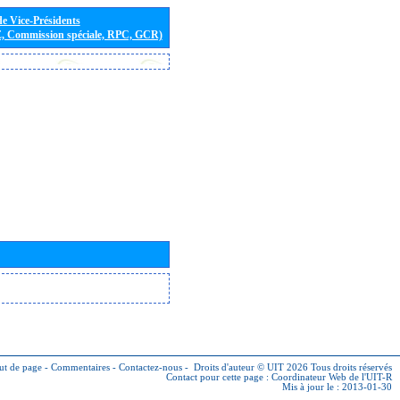
de Vice-Présidents
E, Commission spéciale, RPC, GCR)
ut de page
-
Commentaires
-
Contactez-nous
-
Droits d'auteur © UIT 2026
Tous droits réservés
Contact pour cette page :
Coordinateur Web de l'UIT-R
Mis à jour le : 2013-01-30