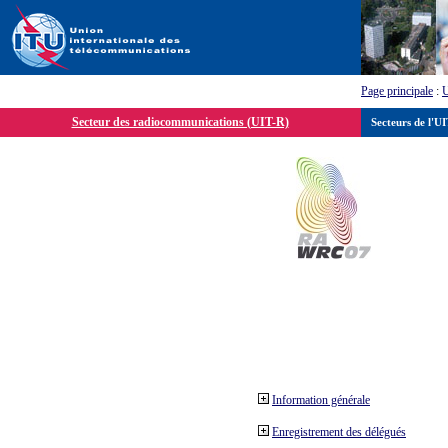
Page principale
:
Secteur des radiocommunications (UIT-R)
Secteurs de l'U
Information générale
Enregistrement des délégués