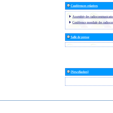
Conférences relatives
Assembée des radiocommunicati
Conférence mondiale des radioc
Salle de presse
[Newsflashes]