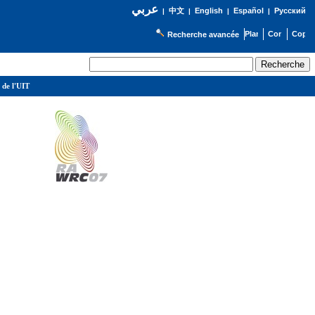
عربي
English
Español
Русский
|
中文
|
|
|
Recherche avancée
 de l'UIT