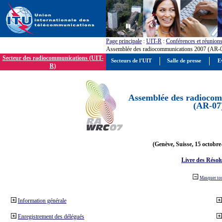
Page principale
:
UIT-R
:
Conférences et réunion
Assemblée des radiocommunications 2007 (AR-
Secteur des radiocommunications (UIT-
Secteurs de l'UIT
Salle de presse
E
R)
Assemblée des radiocom
(AR-07
(Genève, Suisse, 15 octobre
Livre des Résol
Masquer to
Information générale
Enregistrement des délégués