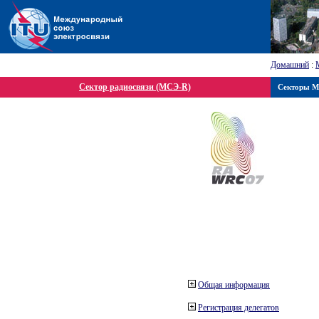
Домашний
:
Сектор радиосвязи (МСЭ-R)
Секторы 
Общая информация
Регистрация делегатов