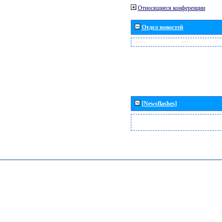
Относящиеся конференции
Отдел новостей
[Newsflashes]