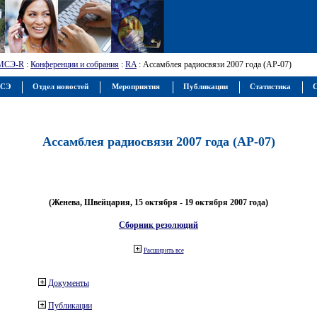
МСЭ-R
:
Конференции и собрания
:
RA
: Ассамблея радиосвязи 2007 года (АР-07)
МСЭ
Отдел новостей
Мероприятия
Публикации
Статистика
С
Ассамблея радиосвязи 2007 года (АР-07)
(Женева, Швейцария, 15 октября - 19 октября 2007 года)
Сборник резолюций
Расширить все
Документы
Публикации