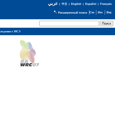
عربي
English
Español
Français
|
中文
|
|
|
Расширенный поиск
ведения о МСЭ