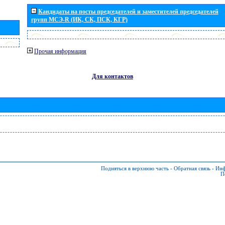
Кандидаты на посты председателей и заместителей председателей
групп МСЭ-R (ИК, СК, ПСК, КГР)
Прочая информация
Для контактов
Подняться в верхнюю часть
-
Обратная связь
-
Инф
П