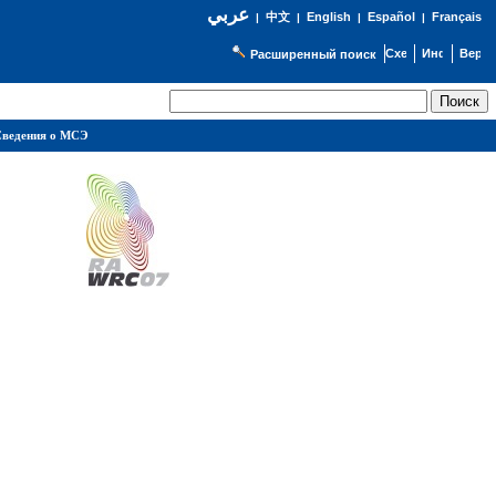
عربي
English
Español
Français
|
中文
|
|
|
Расширенный поиск
ведения о МСЭ