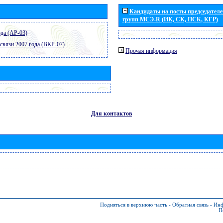
Кандидаты на посты председателей
групп МСЭ-R (ИК, СК, ПСК, КГР)
да (АР-03)
связи 2007 года (ВКР-07)
Прочая информация
Для контактов
Подняться в верхнюю часть
-
Обратная связь
-
Инф
П