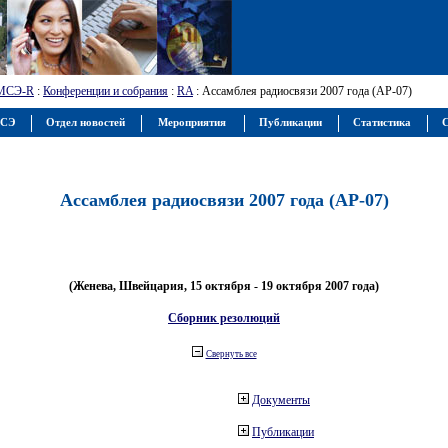
МСЭ-R
:
Конференции и собрания
:
RA
: Ассамблея радиосвязи 2007 года (АР-07)
МСЭ
Отдел новостей
Мероприятия
Публикации
Статистика
С
Ассамблея радиосвязи 2007 года (АР-07)
(Женева, Швейцария, 15 октября - 19 октября 2007 года)
Сборник резолюций
Свернуть все
Документы
Публикации