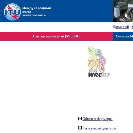
Домашний
:
Сектор радиосвязи (МСЭ-R)
Секторы 
Общая информация
Регистрация делегатов