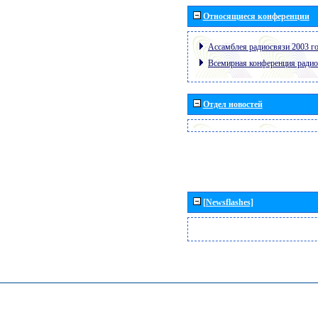
Относящиеся конференции
Ассамблея радиосвязи 2003 го
Всемирная конференция радио
Отдел новостей
[Newsflashes]