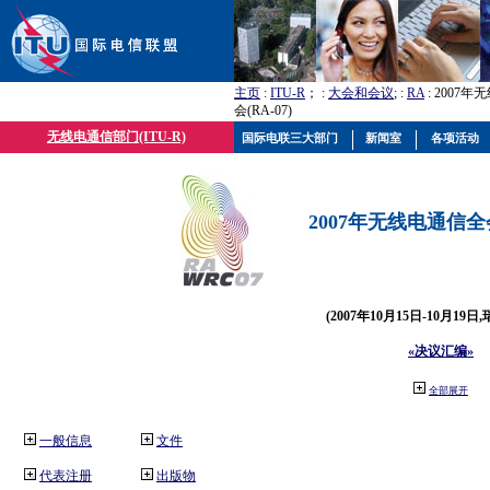
主页
:
ITU-R
； :
大会和会议
; :
RA
: 2007
会(RA-07)
无线电通信部门(ITU-R)
国际电联三大部门
新闻室
各项活动
2007年无线电通信全会(
(2007年10月15日-10月19日
«决议汇编»
全部展开
一般信息
文件
代表注册
出版物