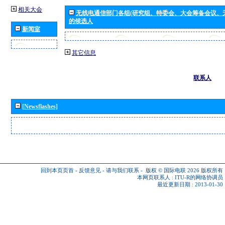
相关大会
无线电通信部门各组(研究组、特委会、大会筹备会议、
的候选人
新闻室
其它信息
联系人
[Newsflashes]
回到本页页首
-
反馈意见
-
请与我们联系
-
版权 © 国际电联 2026
版权所有
本网页联系人 :
ITU-R的网络协调员
最近更新日期 : 2013-01-30