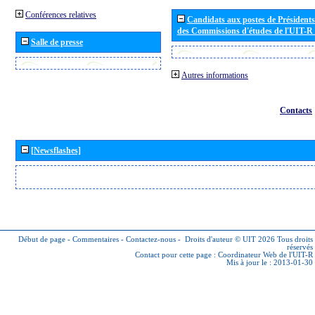
Conférences relatives
Candidats aux postes de Présidents 
des Commissions d'études de l'UIT-R
Salle de presse
Autres informations
Contacts
[Newsflashes]
Début de page
-
Commentaires
-
Contactez-nous
-
Droits d'auteur © UIT 2026
Tous droits
réservés
Contact pour cette page :
Coordinateur Web de l'UIT-R
Mis à jour le : 2013-01-30