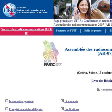
Page principale
:
UIT-R
:
Conférences et réunion
Assemblée des radiocommunications 2007 (AR-
Secteur des radiocommunications (UIT-
Secteurs de l'UIT
Salle de presse
E
R)
Assemblée des radiocom
(AR-07
(Genève, Suisse, 15 octobre
Livre des Résol
Afficher to
Information générale
Documents
Enregistrement des délégués
Publications