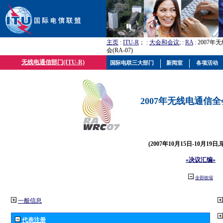
主页
:
ITU-R
； :
大会和会议
; :
RA
: 2007
会(RA-07)
无线电通信部门(ITU-R)
国际电联三大部门
新闻室
各项活动
2007年无线电通信全会(
(2007年10月15日-10月19日
«决议汇编»
全部收缩
一般信息
代表注册