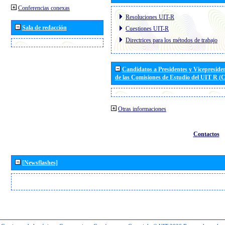
Conferencias conexas
Resoluciones UIT-R
Sala de redacción
Cuestiones UIT-R
Directrices para los métodos de trabajo
Candidatos a Presidentes y Vicepreside
de las Comisiones de Estudio del UIT R 
Otras informaciones
Contactos
[Newsflashes]