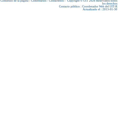
Comienzo de la página
-
Comentarios
-
Contáctenos
-
Copyright © UIT 2026
Reservados todos
los derechos
Contacto público :
Coordenador Web del UIT-R
Actualizado el : 2013-01-30