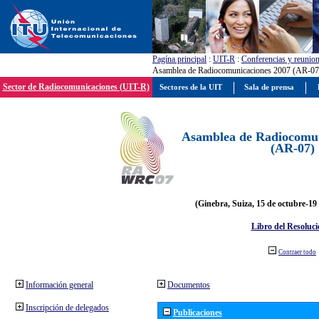
Pagína principal
:
UIT-R
:
Conferencias y reunio
Asamblea de Radiocomunicaciones 2007 (AR-07
Sector de Radiocomunicaciones (UIT-R)
Sectores de la UIT
Sala de prensa
Asamblea de Radiocomun
(AR-07)
(Ginebra, Suiza, 15 de octubre-19
Libro del Resoluci
Contraer todo
Información general
Documentos
Inscripción de delegados
Publicaciones