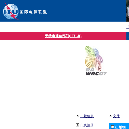
无线电通信部门(ITU-R)
一般信息
文件
代表注册
出版物