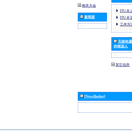
相关大会
ITU-R
新闻室
ITU-R
工作方
无线电通
的候选人
其它信息
[Newsflashes]