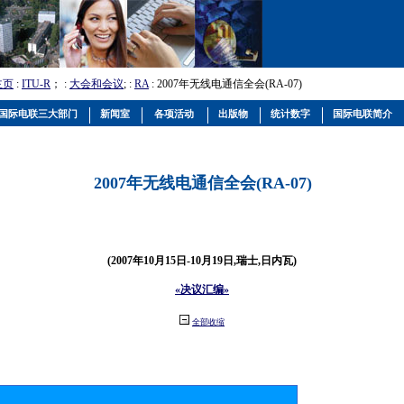
主页
:
ITU-R
； :
大会和会议
; :
RA
: 2007年无线电通信全会(RA-07)
国际电联三大部门
新闻室
各项活动
出版物
统计数字
国际电联简介
2007年无线电通信全会(RA-07)
(2007年10月15日-10月19日,瑞士,日内瓦)
«决议汇编»
全部收缩