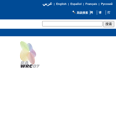
عربي
English
Español
Français
Русский
|
|
|
|
高级搜索