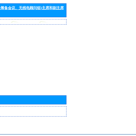
会筹备会议、无线电顾问组)主席和副主席