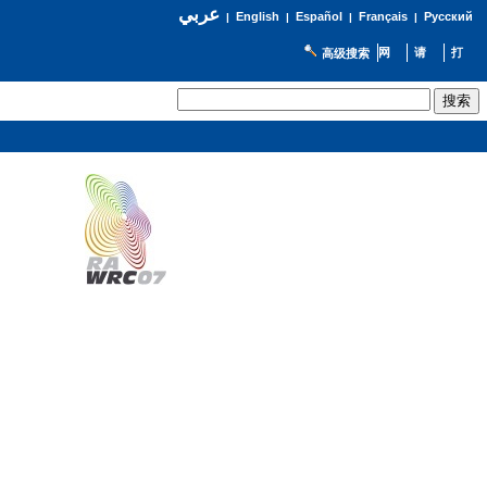
عربي
English
Español
Français
Русский
|
|
|
|
高级搜索