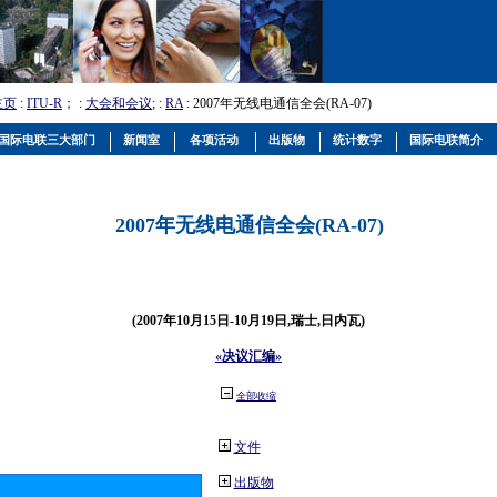
主页
:
ITU-R
； :
大会和会议
; :
RA
: 2007年无线电通信全会(RA-07)
国际电联三大部门
新闻室
各项活动
出版物
统计数字
国际电联简介
2007年无线电通信全会(RA-07)
(2007年10月15日-10月19日,瑞士,日内瓦)
«决议汇编»
全部收缩
文件
出版物