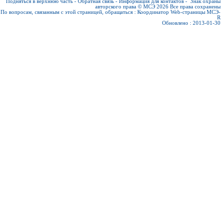
Подняться в верхнюю часть
-
Обратная связь
-
Информация для контактов
-
Знак охраны
авторского права © МСЭ 2026
Все права сохранены
По вопросам, связанным с этой страницей, обращаться :
Координатор Web-страницы МСЭ-
R
Обновлено : 2013-01-30