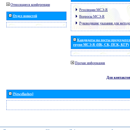
Относящиеся конференции
Резолюции МСЭ-R
Отдел новостей
Вопросы МСЭ-R
Руководящие указания для метод
Кандидаты на посты председател
групп МСЭ-R (ИК, СК, ПСК, КГР)
Прочая информация
Для контакто
[Newsflashes]