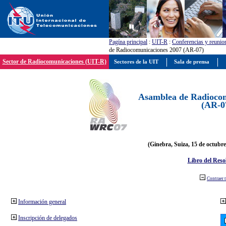
Pagína principal
:
UIT-R
:
Conferencias y reunio
de Radiocomunicaciones 2007 (AR-07)
Sector de Radiocomunicaciones (UIT-R)
Sectores de la UIT
Sala de prensa
Asamblea de Radiocom
(AR-0
(Ginebra, Suiza, 15 de octubre
Libro del Reso
Contraer 
Información general
Inscripción de delegados