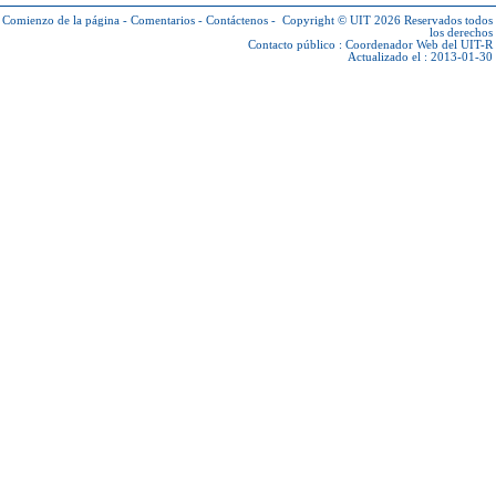
Comienzo de la página
-
Comentarios
-
Contáctenos
-
Copyright © UIT 2026
Reservados todos
los derechos
Contacto público :
Coordenador Web del UIT-R
Actualizado el : 2013-01-30