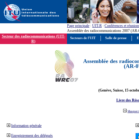
Page principale
:
UIT-R
:
Conférences et réunion
Assemblée des radiocommunications 2007 (AR-
Secteur des radiocommunications (UIT-
Secteurs de l'UIT
Salle de presse
E
R)
Assemblée des radioco
(AR-0
(Genève, Suisse, 15 octob
Livre des Réso
Masquer 
Information générale
Enregistrement des délégués