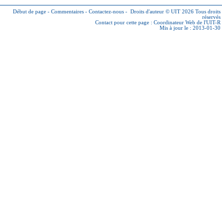
Début de page
-
Commentaires
-
Contactez-nous
-
Droits d'auteur © UIT 2026
Tous droits
réservés
Contact pour cette page :
Coordinateur Web de l'UIT-R
Mis à jour le : 2013-01-30