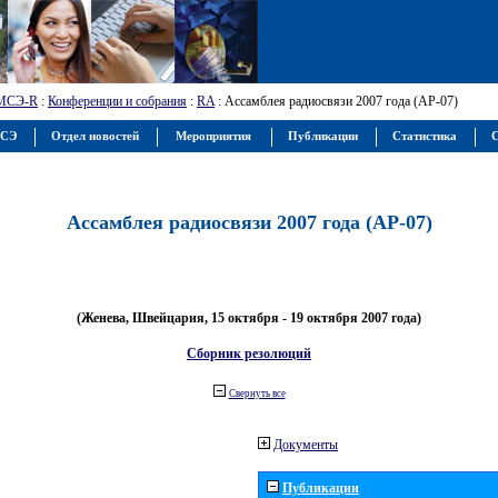
МСЭ-R
:
Конференции и собрания
:
RA
: Ассамблея радиосвязи 2007 года (АР-07)
МСЭ
Отдел новостей
Мероприятия
Публикации
Статистика
С
Ассамблея радиосвязи 2007 года (АР-07)
(Женева, Швейцария, 15 октября - 19 октября 2007 года)
Сборник резолюций
Свернуть все
Документы
Публикации