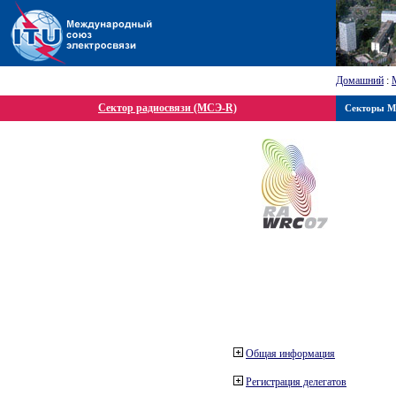
Домашний
:
Сектор радиосвязи (МСЭ-R)
Секторы 
Общая информация
Регистрация делегатов