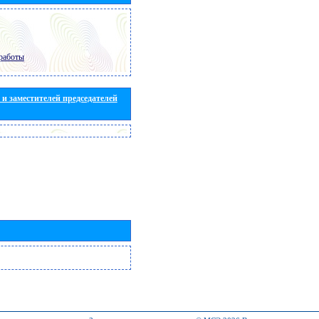
работы
и заместителей председателей