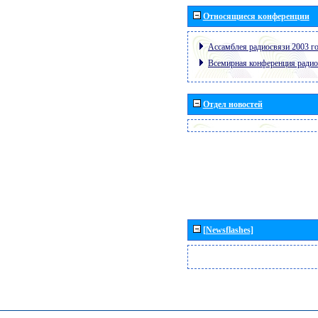
Относящиеся конференции
Ассамблея радиосвязи 2003 го
Всемирная конференция радио
Отдел новостей
[Newsflashes]