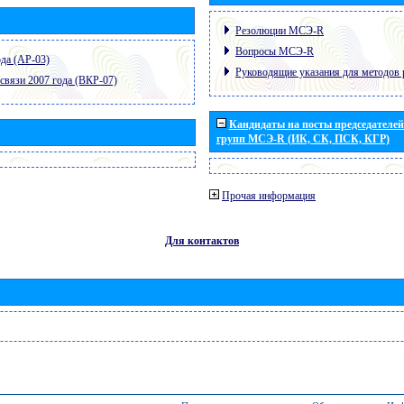
Резолюции МСЭ-R
Вопросы МСЭ-R
да (АР-03)
Руководящие указания для методов 
связи 2007 года (ВКР-07)
Кандидаты на посты председателей 
групп МСЭ-R (ИК, СК, ПСК, КГР)
Прочая информация
Для контактов