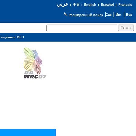
عربي
English
Español
Français
|
中文
|
|
|
Расширенный поиск
ведения о МСЭ