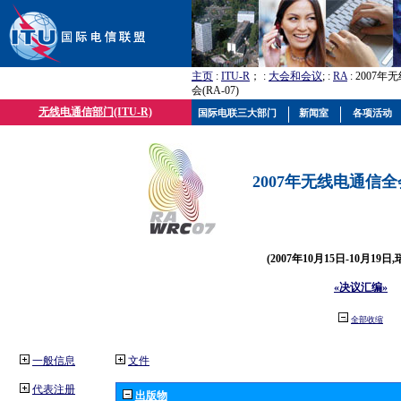
主页
:
ITU-R
； :
大会和会议
; :
RA
: 2007
会(RA-07)
无线电通信部门(ITU-R)
国际电联三大部门
新闻室
各项活动
2007年无线电通信全会(
(2007年10月15日-10月19日
«决议汇编»
全部收缩
一般信息
文件
代表注册
出版物