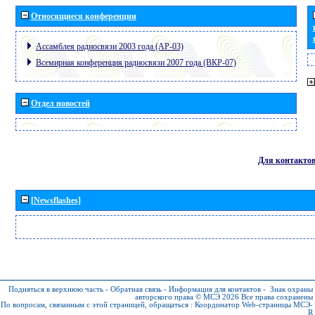
Относящиеся конференции
Ассамблея радиосвязи 2003 года (АР-03)
Всемирная конференция радиосвязи 2007 года (ВКР-07)
Отдел новостей
Для контакто
[Newsflashes]
Подняться в верхнюю часть
-
Обратная связь
-
Информация для контактов
-
Знак охраны
авторского права © МСЭ 2026
Все права сохранены
По вопросам, связанным с этой страницей, обращаться :
Координатор Web-страницы МСЭ-
R