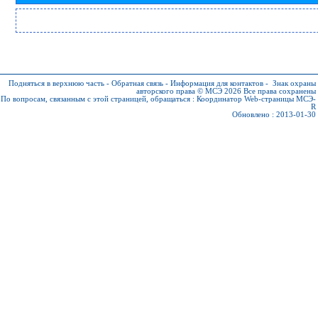
Подняться в верхнюю часть
-
Обратная связь
-
Информация для контактов
-
Знак охраны
авторского права © МСЭ 2026
Все права сохранены
По вопросам, связанным с этой страницей, обращаться :
Координатор Web-страницы МСЭ-
R
Обновлено : 2013-01-30