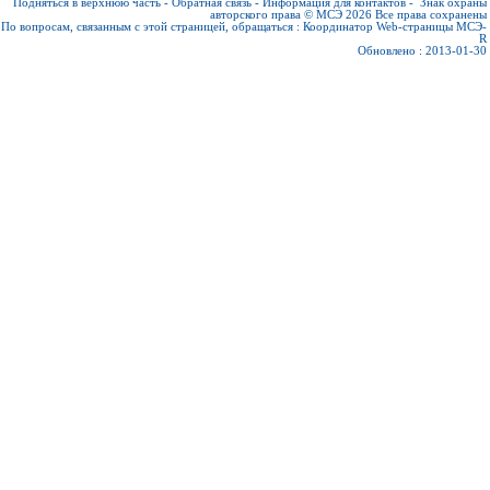
Подняться в верхнюю часть
-
Обратная связь
-
Информация для контактов
-
Знак охраны
авторского права © МСЭ 2026
Все права сохранены
По вопросам, связанным с этой страницей, обращаться :
Координатор Web-страницы МСЭ-
R
Обновлено : 2013-01-30