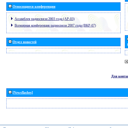
Относящиеся конференции
Ассамблея радиосвязи 2003 года (АР-03)
Всемирная конференция радиосвязи 2007 года (ВКР-07)
Отдел новостей
Для конта
[Newsflashes]