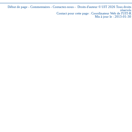
Début de page
-
Commentaires
-
Contactez-nous
-
Droits d'auteur © UIT 2026
Tous droits
réservés
Contact pour cette page :
Coordinateur Web de l'UIT-R
Mis à jour le : 2013-01-30