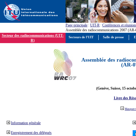
Page principale
:
UIT-R
:
Conférences et réunion
Assemblée des radiocommunications 2007 (AR-
Secteur des radiocommunications (UIT-
Secteurs de l'UIT
Salle de presse
E
R)
Assemblée des radioco
(AR-0
(Genève, Suisse, 15 octob
Livre des Réso
Masquer 
Information générale
Enregistrement des délégués