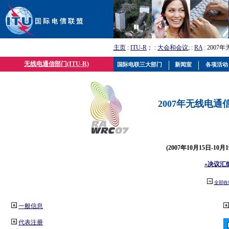
主页
:
ITU-R
； :
大会和会议
; :
RA
: 2007
无线电通信部门(ITU-R)
国际电联三大部门
新闻室
各项活动
2007年无线电通信
(2007年10月15日-10
«决议汇
全部收
一般信息
代表注册