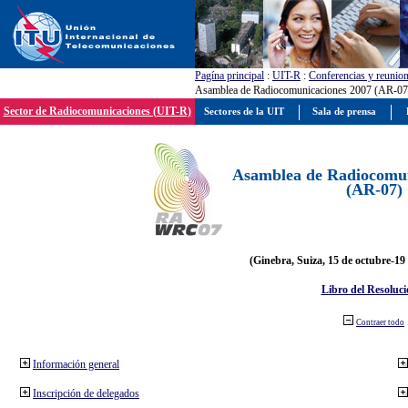
Pagína principal
:
UIT-R
:
Conferencias y reunio
Asamblea de Radiocomunicaciones 2007 (AR-07
Sector de Radiocomunicaciones (UIT-R)
Sectores de la UIT
Sala de prensa
Asamblea de Radiocomun
(AR-07)
(Ginebra, Suiza, 15 de octubre-19
Libro del Resoluci
Contraer todo
Información general
Inscripción de delegados