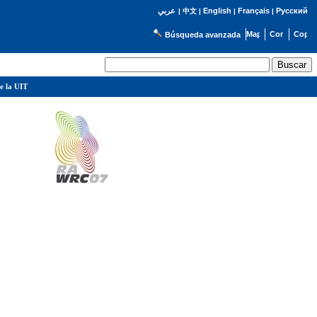
English
Français
Русский
عربي
|
中文
|
|
|
Búsqueda avanzada
e la UIT