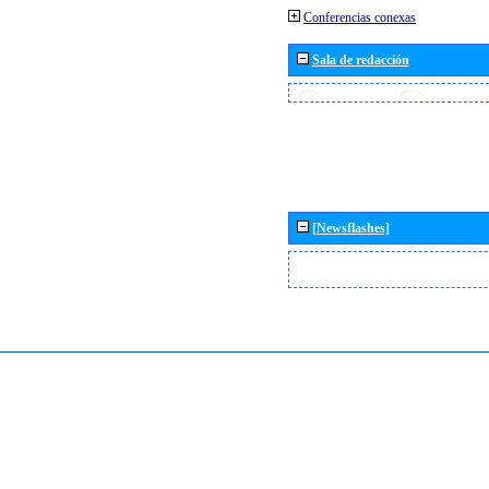
Conferencias conexas
Sala de redacción
[Newsflashes]