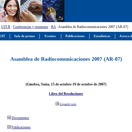
:
UIT-R
:
Conferencias y reuniones
:
RA
: Asamblea de Radiocomunicaciones 2007 (AR-07)
 UIT
Sala de prensa
Eventos
Publicaciones
Estadísticas
Acerca d
Asamblea de Radiocomunicaciones 2007 (AR-07)
(Ginebra, Suiza, 15 de octubre-19 de octubre de 2007)
Libro del Resoluciones
Expandir todo
Documentos
Publicaciones