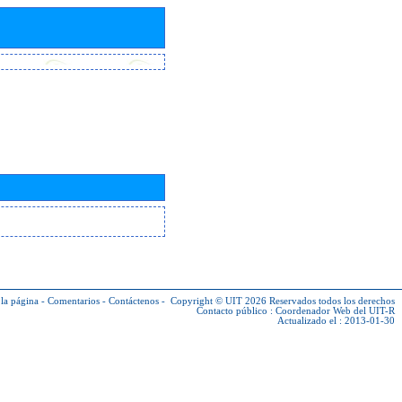
la página
-
Comentarios
-
Contáctenos
-
Copyright © UIT 2026
Reservados todos los derechos
Contacto público :
Coordenador Web del UIT-R
Actualizado el : 2013-01-30