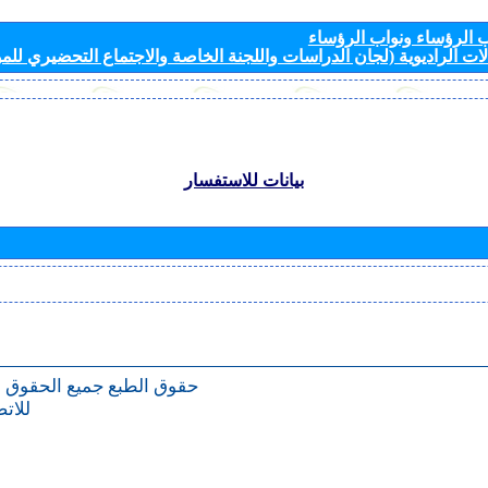
الرؤساء ونواب الرؤساء
ات الراديوية (لجان الدراسات واللجنة الخاصة والاجتماع التحضيري للمؤ
بيانات للاستفسار
حقوق الطبع
جميع الحقوق 
للات