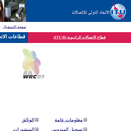
صفحة الاستقبال
:
ق
قطاعات الاتح
قطاع الاتصالات الراديوية (ITU-R)
معلومات عامة
الوثائق
تسجيل المندوبين
المنشورات