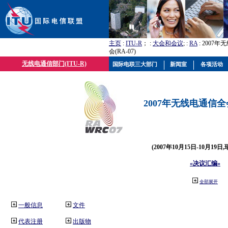
主页
:
ITU-R
； :
大会和会议
; :
RA
: 2007
会(RA-07)
无线电通信部门(ITU-R)
国际电联三大部门
新闻室
各项活动
2007年无线电通信全会(
(2007年10月15日-10月19日
«决议汇编»
全部展开
一般信息
文件
代表注册
出版物