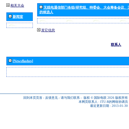
相关大会
无线电通信部门各组(研究组、特委会、大会筹备会议、
的候选人
新闻室
其它信息
联系人
[Newsflashes]
回到本页页首
-
反馈意见
-
请与我们联系
-
版权 © 国际电联 2026
版权所有
本网页联系人 :
ITU-R的网络协调员
最近更新日期 : 2013-01-30