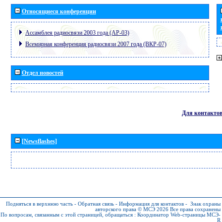
Относящиеся конференции
Ассамблея радиосвязи 2003 года (АР-03)
Всемирная конференция радиосвязи 2007 года (ВКР-07)
Отдел новостей
Для контакто
[Newsflashes]
Подняться в верхнюю часть
-
Обратная связь
-
Информация для контактов
-
Знак охраны
авторского права © МСЭ 2026
Все права сохранены
По вопросам, связанным с этой страницей, обращаться :
Координатор Web-страницы МСЭ-
R