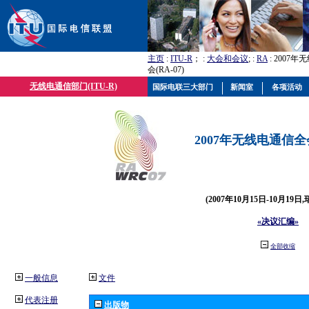
主页
:
ITU-R
； :
大会和会议
; :
RA
: 2007
会(RA-07)
无线电通信部门(ITU-R)
国际电联三大部门
新闻室
各项活动
2007年无线电通信全会(
(2007年10月15日-10月19日
«决议汇编»
全部收缩
一般信息
文件
代表注册
出版物