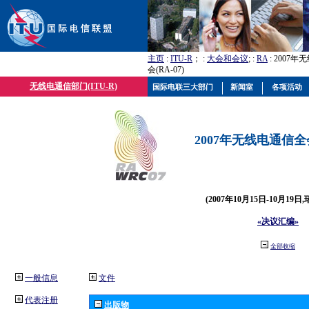
主页
:
ITU-R
； :
大会和会议
; :
RA
: 2007
会(RA-07)
无线电通信部门(ITU-R)
国际电联三大部门
新闻室
各项活动
2007年无线电通信全会(
(2007年10月15日-10月19日
«决议汇编»
全部收缩
一般信息
文件
代表注册
出版物