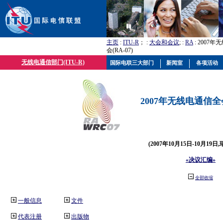
主页
:
ITU-R
； :
大会和会议
; :
RA
: 2007
会(RA-07)
无线电通信部门(ITU-R)
国际电联三大部门
新闻室
各项活动
2007年无线电通信全会(
(2007年10月15日-10月19日
«决议汇编»
全部收缩
一般信息
文件
代表注册
出版物