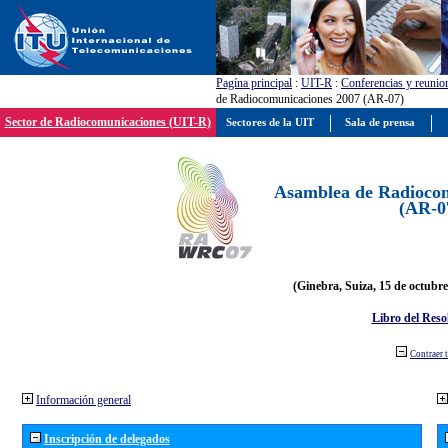
Pagína principal
:
UIT-R
:
Conferencias y reunio
de Radiocomunicaciones 2007 (AR-07)
Sector de Radiocomunicaciones (UIT-R)
Sectores de la UIT
Sala de prensa
Asamblea de Radiocom
(AR-0
(Ginebra, Suiza, 15 de octubre
Libro del Reso
Contraer 
Información general
Inscripción de delegados