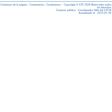
Comienzo de la página
-
Comentarios
-
Contáctenos
-
Copyright © UIT 2026
Reservados todos
los derechos
Contacto público :
Coordenador Web del UIT-R
Actualizado el : 2013-01-30