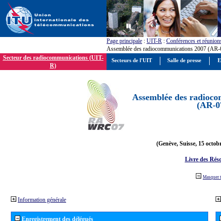
Page principale
:
UIT-R
:
Conférences et réunion
Assemblée des radiocommunications 2007 (AR-
Secteur des radiocommunications (UIT-
Secteurs de l'UIT
Salle de presse
E
R)
Assemblée des radioco
(AR-0
(Genève, Suisse, 15 octob
Livre des Réso
Masquer 
Information générale
Enregistrement des délégués