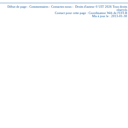
Début de page
-
Commentaires
-
Contactez-nous
-
Droits d'auteur © UIT 2026
Tous droits
réservés
Contact pour cette page :
Coordinateur Web de l'UIT-R
Mis à jour le : 2013-01-30