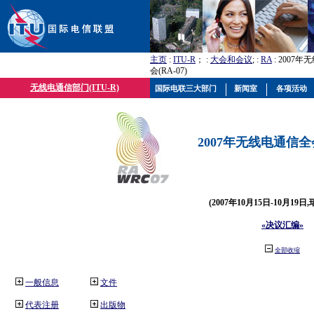
主页
:
ITU-R
； :
大会和会议
; :
RA
: 2007
会(RA-07)
无线电通信部门(ITU-R)
国际电联三大部门
新闻室
各项活动
2007年无线电通信全会(
(2007年10月15日-10月19日
«决议汇编»
全部收缩
一般信息
文件
代表注册
出版物