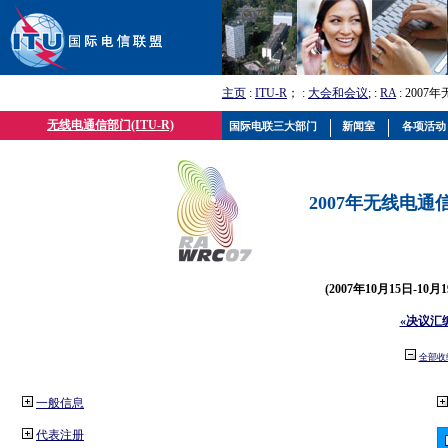
主页
:
ITU-R
； :
大会和会议
; :
RA
: 2007
无线电通信部门(ITU-R)
国际电联三大部门
新闻室
各项活动
2007年无线电通信
(2007年10月15日-10
«决议汇
全部收
一般信息
代表注册