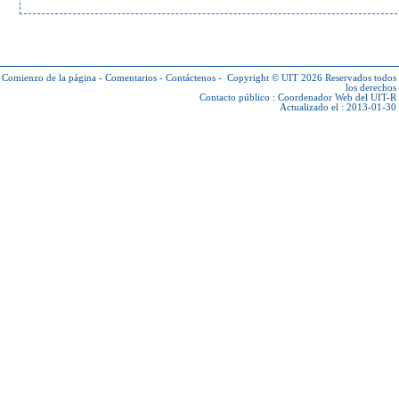
Comienzo de la página
-
Comentarios
-
Contáctenos
-
Copyright © UIT 2026
Reservados todos
los derechos
Contacto público :
Coordenador Web del UIT-R
Actualizado el : 2013-01-30