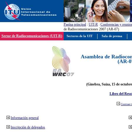
Pagína principal
:
UIT-R
:
Conferencias y reunio
de Radiocomunicaciones 2007 (AR-07)
Sector de Radiocomunicaciones (UIT-R)
Sectores de la UIT
Sala de prensa
Asamblea de Radiocom
(AR-0
(Ginebra, Suiza, 15 de octubre
Libro del Reso
Contraer 
Información general
Inscripción de delegados