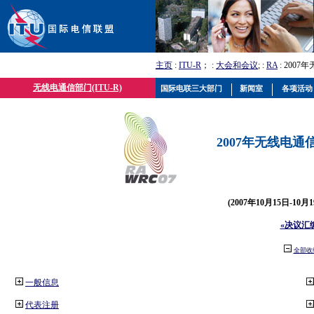
主页
:
ITU-R
； :
大会和会议
; :
RA
: 2007
无线电通信部门(ITU-R)
国际电联三大部门
新闻室
各项活动
2007年无线电通信
(2007年10月15日-10
«决议汇
全部收
一般信息
代表注册