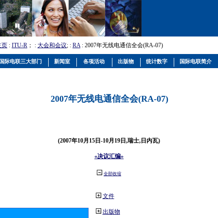
主页
:
ITU-R
； :
大会和会议
; :
RA
: 2007年无线电通信全会(RA-07)
国际电联三大部门
新闻室
各项活动
出版物
统计数字
国际电联简介
2007年无线电通信全会(RA-07)
(2007年10月15日-10月19日,瑞士,日内瓦)
«决议汇编»
全部收缩
文件
出版物