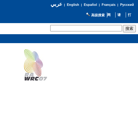
عربي
English
Español
Français
Русский
|
|
|
|
高级搜索