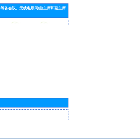
会筹备会议、无线电顾问组)主席和副主席