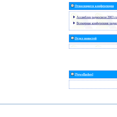
Относящиеся конференции
Ассамблея радиосвязи 2003 го
Всемирная конференция радио
Отдел новостей
[Newsflashes]