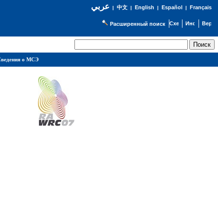
عربي
English
Español
Français
|
中文
|
|
|
Расширенный поиск
ведения о МСЭ