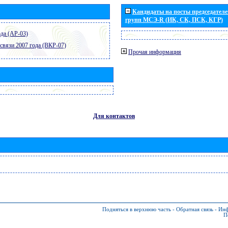
Кандидаты на посты председателей
групп МСЭ-R (ИК, СК, ПСК, КГР)
да (АР-03)
связи 2007 года (ВКР-07)
Прочая информация
Для контактов
Подняться в верхнюю часть
-
Обратная связь
-
Инф
П