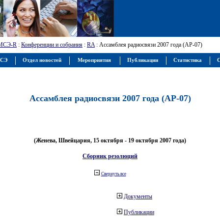
МСЭ-R
:
Конференции и собрания
:
RA
: Ассамблея радиосвязи 2007 года (АР-07)
МСЭ
Отдел новостей
Мероприятия
Публикации
Статистика
С
Ассамблея радиосвязи 2007 года (АР-07)
(Женева, Швейцария, 15 октября - 19 октября 2007 года)
Сборник резолюций
Свернуть все
Документы
Публикации