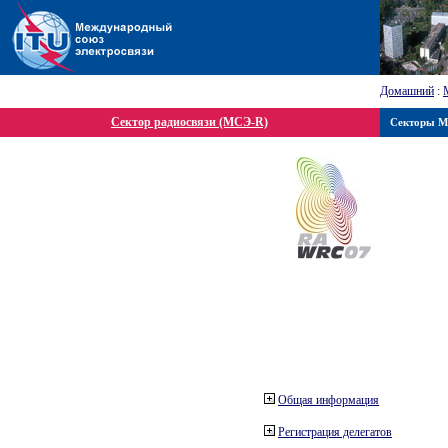
Домашний
:
Сектор радиосвязи (МСЭ-R)
Секторы 
Общая информация
Регистрация делегатов