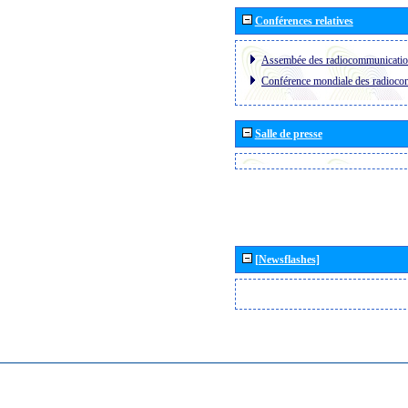
Conférences relatives
Assembée des radiocommunicati
Conférence mondiale des radioc
Salle de presse
[Newsflashes]