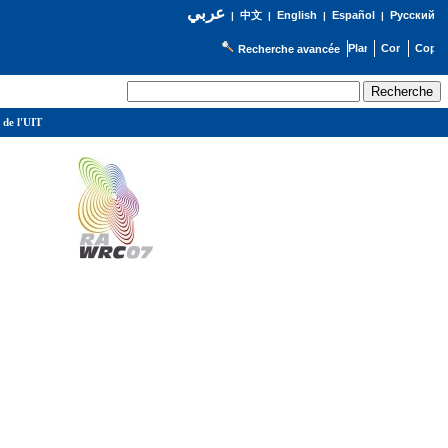
عربي
English
Español
Русский
|
中文
|
|
|
Recherche avancée
 de l'UIT