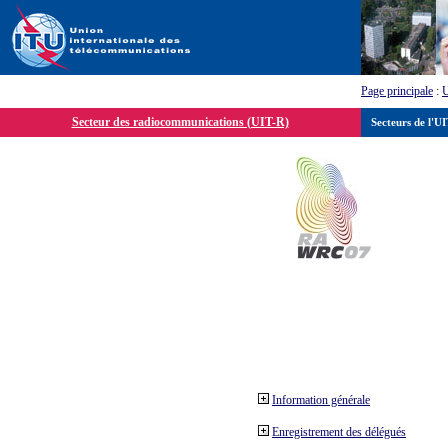
Page principale
:
Secteur des radiocommunications (UIT-R)
Secteurs de l'U
Information générale
Enregistrement des délégués