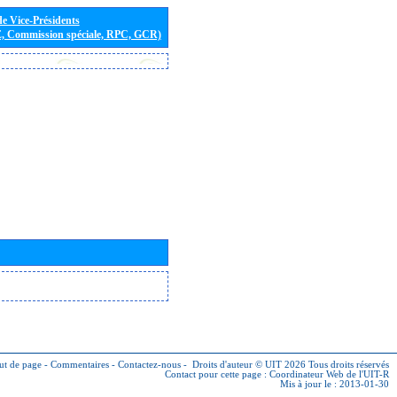
de Vice-Présidents
E, Commission spéciale, RPC, GCR)
ut de page
-
Commentaires
-
Contactez-nous
-
Droits d'auteur © UIT 2026
Tous droits réservés
Contact pour cette page :
Coordinateur Web de l'UIT-R
Mis à jour le : 2013-01-30