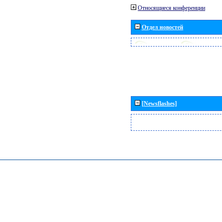
Относящиеся конференции
Отдел новостей
[Newsflashes]