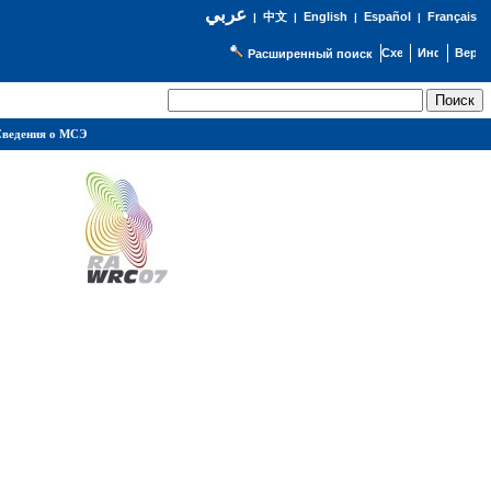
عربي
English
Español
Français
|
中文
|
|
|
Расширенный поиск
ведения о МСЭ