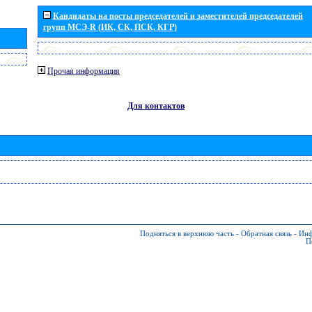
Кандидаты на посты председателей и заместителей председателей
групп МСЭ-R (ИК, СК, ПСК, КГР)
Прочая информация
Для контактов
Подняться в верхнюю часть
-
Обратная связь
-
Инф
П