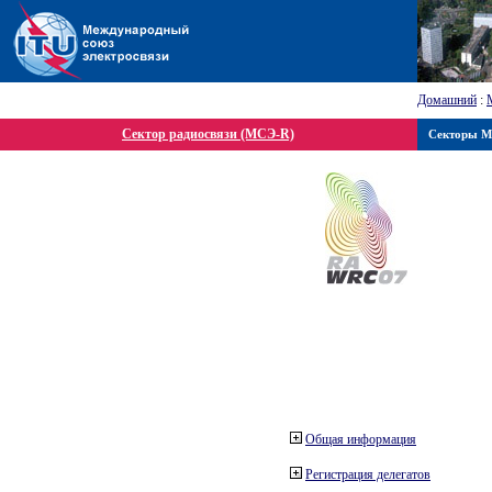
Домашний
:
Сектор радиосвязи (МСЭ-R)
Секторы 
Общая информация
Регистрация делегатов