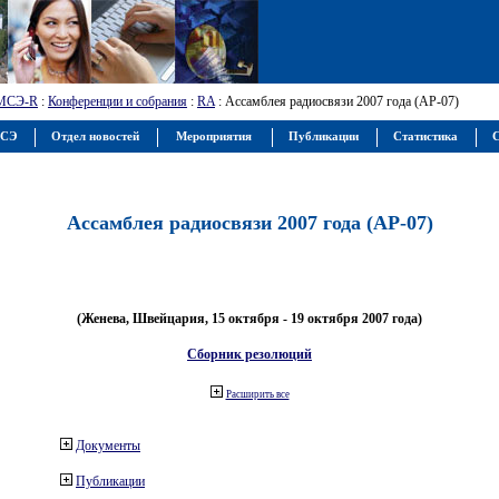
МСЭ-R
:
Конференции и собрания
:
RA
: Ассамблея радиосвязи 2007 года (АР-07)
МСЭ
Отдел новостей
Мероприятия
Публикации
Статистика
С
Ассамблея радиосвязи 2007 года (АР-07)
(Женева, Швейцария, 15 октября - 19 октября 2007 года)
Сборник резолюций
Расширить все
Документы
Публикации