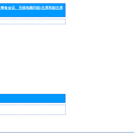
会筹备会议、无线电顾问组)主席和副主席