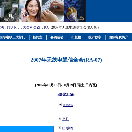
主页
:
ITU-R
； :
大会和会议
; :
RA
: 2007年无线电通信全会(RA-07)
国际电联三大部门
新闻室
各项活动
出版物
统计数字
国际电联简介
2007年无线电通信全会(RA-07)
(2007年10月15日-10月19日,瑞士,日内瓦)
«决议汇编»
全部收缩
文件
出版物