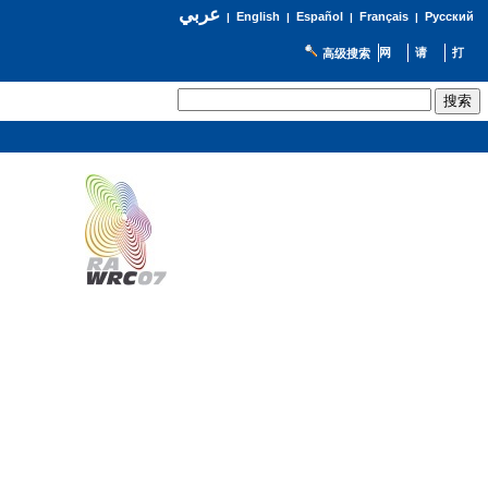
عربي
English
Español
Français
Русский
|
|
|
|
高级搜索